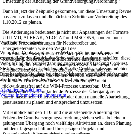
Umsetzung der Änderung der Grundversorgungsverordnung ?
Dann ist jetzt der Zeitpunkt gekommen, um diese Umsetzung Revue
passieren zu lassen und die nächsten Schritte zur Vorbereitung des
1.10.2012 zu planen.
Die Änderungen bedeuteten ja nicht nur Anpassungen der Formate
UTILMD, APERAK, ALOCAT und MSCONS, sondern auch
Wir benutzen Cookies
radikale Prozessänderungen für Netzbetreiber und
Energielieferanten wie den Wegfall des
Wir nutzen Cookies auf unserer Website. Einige von ihnen sind
Lieferantenwechselprozesses (der sich jetzt in die Prozesse
essenziell für den Betrieb der Seite, während andere uns helfen, diese
Kündigung, Lieferbeginn und Lieferende aufsplittet), die
Website und die Nutzererfahrung zu verbessern (Tracking Cookies).
Verkürzung der Fristen des Gesamtprozesses, Änderungen im
Sie können selbst entscheiden, ob Sie die Cookies zulassen möchten.
Bestandslistenprozess, weitergehende Verpflichtungen zur
Bitte beachten Sie, dass bei einer Ablehnung womöglich nicht mehr
Rechnungstransparenz und zu den bereit zu stellenden Tarifen und
alle Funktionalitäten der Seite zur Verfügung stehen.
Produkten. Auch waren diese Prozessänderungen nicht
rückwirkungsfrei auf die WIM-Prozesse umsetzbar. Und,
Akzeptieren
Ablehnen
schlussendlich, war für laufende Prozesse der Übergang, sei er
Weitere Informationen
|
Impressum
durch maschinelle Unterstützung oder durch manuelle Abarbeitung,
genauestens zu planen und entsprechend umzusetzen.
Mit Hinblick auf den 1.10. und die ausstehende Änderung der
Fristen der Grundversorgungsverordnung stehen selbst bei einem
gelungenen Übergang noch vielfältige Aktivitäten an, deren Planung
mit dem Tagesgeschäft und Ihrer jetzigen Projekt- und
Systemlandschaft harmonisiert werden müssen.