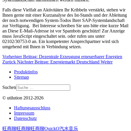
Falls diese Vielfalt an Aktivitäten Ihr Kribbeln verstärkt, stehen wir
Ihnen gerne mit einer Kurzanalyse des Ist-Stands und der Ableitung
der noch notwendigen System-Todos Ihrer SAP-Systemlandschaft
zur Verfügung. Bei Interesse schreiben Sie uns bitte eine kurze Mail
an
Diese E-Mail-Adresse ist vor Spambots geschützt! Zur Anzeige
muss JavaScript eingeschaltet sein.
oder rufen uns unter
02102/30753-0 an. Ein kompetenter Ansprechpartner wird sich
umgehend mit Ihnen in Verbindung setzen.
Vorheriger Beitrag: Dezentrale Erzeugung erneuerbarer Energien
Zurück
Nächster Beitrag: Energiemarkt Deutschland
Weiter
Produktinfos
Sitemap
Suchen
© utilution 2012-2026
Haftungsausschluss
Impressum
Datenschutz
旺商聊
旺商聊
旺商聊
QuickQ
汽水音乐