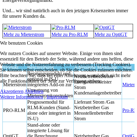
Energieversorgungsmarkt.
Und... wir sind natürlich auch in den jetzigen Krisenzeiten immer
für unsere Kunden da.
Mehr zu Mieterstrom
Mehr zu Pro-RLM
Mehr zu OptiGT
Wir benutzen Cookies
Wir nutzen Cookies auf unserer Website. Einige von ihnen sind
essenziell für den Betrieb der Seite, während andere uns helfen, diese
Website und die Nutzererfahrung zu verbessern (Tracking Cookies).
Produkt
Beschreibung
Adressierte Marktrolle
Seite
Sie können selbst entscheiden, ob Sie die Cookies zulassen möchten.
Beratungsprodukt und
Bitte beachten Sie, dass bei einer Ablehnung womöglich nicht mehr
Netzbetreiber Strom
optional in IS-U
alle Funktionalitäten der Seite zur Verfügung stehen.
Energiedienstleister
Mieterstrom
integriertes Add-on zur
Mieter
Strom
Umsetzung von
Akzeptieren
Ablehnen
Kundenanlagenbetreiber
Mieterstromkonstrukten
Weitere Informationen
|
Impressum
Prognosemodul für
Lieferant Strom /Gas
RLM-Kunden (Stand-
Netzbetreiber Gas
PRO-RLM
Pro-R
alone oder integriert in
Messstellenbetreiber
IS-U)
Strom
Stand-alone oder
integrierte Lösung für
OptiGT
die Berechnung
Netzbetreiber Gas
OptiG