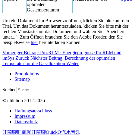
optimaler
Gastemperaturen
Um ein Dokument im Browser zu öffnen, klicken Sie bitte auf den
Titel. Um das Dokument herunterzuladen, klicken Sie bitte mit der
rechten Maustaste auf das Dokument und wählen Sie "Speichern
unter...". Zum Öffnen brauchen Sie den Adobe Reader, den Sie
beispielsweise
hier
herunterladen können.
Vorheriger Beitrag: Pro-RLM : Energieprognose für RLM und
imSys
Zurück
Nächster Beitrag: Berechnung der optimalen
Temperatur für die Gasallokation
Weiter
Produktinfos
Sitemap
Suchen
© utilution 2012-2026
Haftungsausschluss
Impressum
Datenschutz
旺商聊
旺商聊
旺商聊
QuickQ
汽水音乐