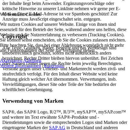
der Inhalte liegt beim Anwender. Ergänzungsvorschläge oder
kritische Hinweise zu unserer Linkliste nehmen wir gerne per E-
Mail an
Diese E-Mail-Adresse ist vor Spambots geschützt! Zur
Wir benutzen Cookies
Anzeige muss JavaScript eingeschaltet sein.
entgegen.
Wir nutzen Cookies auf unserer Website. Einige von ihnen sind
essenziell für den Betrieb der Seite, während andere uns helfen, diese
Website und die Nutzererfahrung zu verbessern (Tracking Cookies).
Copyright
Sie können selbst entscheiden, ob Sie die Cookies zulassen möchten.
Bitte beachten Sie, dass bei einer Ablehnung womöglich nicht mehr
Alle Texte, Grafiken, Bilder, Begriffe und das Webdesign sind
alle Funktionalitäten der Seite zur Verfügung stehen.
urheberrechtlich geschützt, sofern nicht ausdrücklich anders
bezeichnet. Rechte Dritter bleiben hiervon unberührt. Bei Zeichen
Akzeptieren
Ablehnen
oder Namen Dritter liegen die Rechte beim jeweilig Berechtigten.
Weitere Informationen
|
Impressum
Verstöße gegen unser Urheber- und Markenrecht werden zivil- und
strafrechtlich verfolgt. Für den Inhalt dieser Website wird keine
Haftung gleich welcher Art übernommen. Verwertungen, insb.
Vervielfältigungen, dieser Site oder Teile der Site bedürfen der
schriftlichen Genehmigung.
Verwendung von Marken
SAP®, das SAP® Logo, R/2™, R/3™, mySAP™, mySAP.com™
und weitere im Text erwähnte SAP®-Produkte und -
Dienstleistungen sowie die entsprechenden Logos sind Marken oder
eingetragene Marken der
SAP AG
in Deutschland und anderen