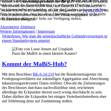
essenziell für den Betrieb der Seite, während andere uns helfen, diese
darauf, ein
Umsetzungsprodukt für die gGV
entwickelt zu haben,
Website und die Nutzererfahrung zu verbessern (Tracking Cookies).
das sowohl in einem SAP® IS-U auf Basis ECC 6.0 als auch in
Sie können selbst entscheiden, ob Sie die Cookies zulassen möchten.
einem SAP® S/4U lauffähig ist und zeitgerecht zur
eworld 2025
bei
Bitte beachten Sie, dass bei einer Ablehnung womöglich nicht mehr
einem innovativen Stadtwerk aus der Pilotierungsphase in den
alle Funktionalitäten der Seite zur Verfügung stehen.
Echtbetrieb übergeht.
Akzeptieren
Ablehnen
Weitere Informationen
|
Impressum
Weiterlesen: Wie man die gemeinschaftliche Gebäudeversorgung in
einem Standardsystem umsetzt
Passt die MaBiS in einen kleinen Kasten?
Kommt der MaBiS-Hub?
Mit dem Beschluss
BK-6-24-210
hat die Bundesnetzagentur ein
Festlegungsverfahren zur zukünftigen Aggregation und Abrechnung
bilanzierungsrelevanter Daten eröffnet. Obwohl die Zielsetzungen
des Beschlusses durchaus nachvollziehbar sind, erscheinen
allerdings die Eckpunkte derzeit noch wenig durchdacht zu sein.
Daher dürften die Eckpunkte bei einigen Verteilnetzbetreibern eher
auf Ablehnung denn auf Zustimmung stoßen.