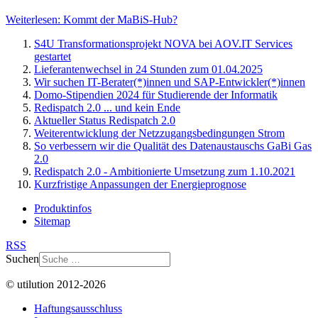
Weiterlesen: Kommt der MaBiS-Hub?
S4U Transformationsprojekt NOVA bei AOV.IT Services
gestartet
Lieferantenwechsel in 24 Stunden zum 01.04.2025
Wir suchen IT-Berater(*)innen und SAP-Entwickler(*)innen
Domo-Stipendien 2024 für Studierende der Informatik
Redispatch 2.0 ... und kein Ende
Aktueller Status Redispatch 2.0
Weiterentwicklung der Netzzugangsbedingungen Strom
So verbessern wir die Qualität des Datenaustauschs GaBi Gas
2.0
Redispatch 2.0 - Ambitionierte Umsetzung zum 1.10.2021
Kurzfristige Anpassungen der Energieprognose
Produktinfos
Sitemap
RSS
Suchen
© utilution 2012-2026
Haftungsausschluss