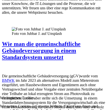
unser Knowhow, die IT-Lösungen und die Prozesse, die wir
unterstützen. Wir freuen uns über eine rege Kommunikation mit
allen, die unsere Webpräsenz besuchen.
Foto von Jubbar J. auf Unsplash
Wie man die gemeinschaftliche
Gebäudeversorgung in einem
Standardsystem umsetzt
Die gemeinschaftliche Gebäudeversorgung (gGV)wurde vom
BMWK
im Jahr 2023 als alternatives Modell zum Mieterstrom
eingeführt, um Hausbewohnern und Eigentümern auch ohne
Vertragswechsel und ohne Vorgabe einer zentralen Netzübergabe
eine Teilhabe an lokal erzeugtem Strom aus Photovoltaik zu
Wir benutzen Cookies
ermöglichen. Leider aber stellte sich die Umsetzung in einem
Standardabrechnungssystem für die Versorgungswirtschaft als eine
Wir nutzen Cookies auf unserer Website. Einige von ihnen sind
echte Herausforderung für dieses Modell dar. Daher sind wir stolz