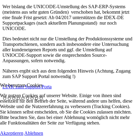
Wer bislang die UNICODE-Umstellung des SAP-ERP-Systems
(meistens aus sehr guten Gründen) verschoben hat, bekommt jetzt
eine finale Frist gesetzt: Ab 04/2017 unterstützen die IDEX-DE
Supportpackages (nach aktuellem Planungsstand) nur noch
UNICODE.
Dies bedeutet nicht nur die Umstellung der Produktionssysteme und
Transportschienen, sondern auch insbesondere eine Untersuchung
aller kundeneigenen Reports und ggf. die Umstellung auf
UNIOCDE-Support sowie die ensprechenden Source-
Anpassungen, sofern notwendig.
Näheres ergibt sich aus dem folgenden Hinweis (Achtung, Zugang
zum SAP Support Portal notwendig !)
Wir benutzen Cookies
LINK zum Support-Porta
Wir nutzen Cookies auf unserer Website. Einige von ihnen sind
⛄⛄⛄⛄⛄⛄⛄⛄⛄
essenziell für den Betrieb der Seite, während andere uns helfen, diese
Website und die Nutzererfahrung zu verbessern (Tracking Cookies).
Sie können selbst entscheiden, ob Sie die Cookies zulassen möchten.
Bitte beachten Sie, dass bei einer Ablehnung womöglich nicht mehr
alle Funktionalitäten der Seite zur Verfügung stehen.
Akzeptieren
Ablehnen