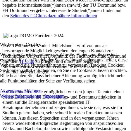
begabte Informatikstudent(*)innen (m/w/d) der TU Dortmund bzw.
FH Dortmund vergeben. Interessierte Student(*)innen finden auf
den
Seiten des IT-Clubs dazu nähere Informationen
.
Wir benutzen Cookies
Das "Dortmunder Modell Mittelstand" wird von uns als
hervorragende Möglichkeit gesehen, den engen Kontakt zur
Wir nutzen Cookies auf unserer Website. Einige von ihnen sind
Technischen Universität Dortmund, der Fachhochschule Dortmund
essenziell für den Betrieb der Seite, während andere uns helfen, diese
und dem
IT-Club
zu pflegen und durch die begabten
Website und die Nutzererfahrung zu verbessern (Tracking Cookies).
Stipendiaten(m/w/d) unkonventionelle neue Ideen in unser
Sie können selbst entscheiden, ob Sie die Cookies zulassen möchten.
Unternehmen zu bringen.
Bitte beachten Sie, dass bei einer Ablehnung womöglich nicht mehr
alle Funktionalitäten der Seite zur Verfügung stehen.
Akzeptieren
Ablehnen
Auf der anderen Seite ermöglichen wir den jungen Talenten einen
Weitere Informationen
|
Impressum
ersten Einblick in die Entwicklungs- und Beratungstätigkeiten in
einem auf die Energiebranche spezialisierten IT-
Beratungsunternehmen und zeigen ihnen, wie sie das, was sie im
Studium gelernt haben, sehr schnell in realen Projekten umsetzen
können. Aus diesen Stipendien sind in den vergangenen Jahren
bereits wiederholt erfolgreiche Begleitungen von anspruchsvollen
Werks- und Bachelorarbeiten sowie nachfolgende Festanstellungen