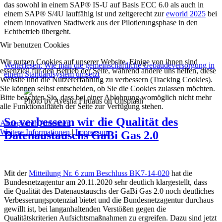
das sowohl in einem SAP® IS-U auf Basis ECC 6.0 als auch in
einem SAP® S/4U lauffähig ist und zeitgerecht zur
eworld 2025
bei
einem innovativen Stadtwerk aus der Pilotierungsphase in den
Echtbetrieb übergeht.
Wir benutzen Cookies
Wir nutzen Cookies auf unserer Website. Einige von ihnen sind
Weiterlesen: Wie man die gemeinschaftliche Gebäudeversorgung in
essenziell für den Betrieb der Seite, während andere uns helfen, diese
einem Standardsystem umsetzt
Website und die Nutzererfahrung zu verbessern (Tracking Cookies).
Sie können selbst entscheiden, ob Sie die Cookies zulassen möchten.
Bitte beachten Sie, dass bei einer Ablehnung womöglich nicht mehr
Photo by Ayesha Firdaus on Unsplash
alle Funktionalitäten der Seite zur Verfügung stehen.
So verbessern wir die Qualität des
Akzeptieren
Ablehnen
Weitere Informationen
|
Impressum
Datenaustauschs GaBi Gas 2.0
Mit der
Mitteilung Nr. 6 zum Beschluss BK7-14-020
hat die
Bundesnetzagentur am 20.11.2020 sehr deutlich klargestellt, dass
die Qualität des Datenaustauschs der GaBi Gas 2.0 noch deutliches
Verbesserungspotenzial bietet und die Bundesnetzagentur durchaus
gewillt ist, bei langanhaltenden Verstößen gegen die
Qualitätskriterien Aufsichtsmaßnahmen zu ergreifen. Dazu sind jetzt